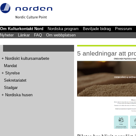
Om Kulturkontakt Nord
Nordiska program
Beviljade bidrag
Pressrum
Nyheter
Länkar
FAQ
Om webbplatsen
5 anledningar att pr
+
Nordiskt kultursamarbete
Mandat
+
Styrelse
Sekretariatet
Stadgar
+
Nordiska husen