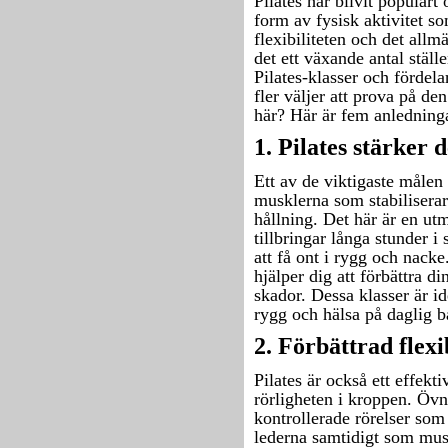
Pilates har blivit populärt
form av fysisk aktivitet so
flexibiliteten och det all
det ett växande antal ställ
Pilates-klasser och fördel
fler väljer att prova på de
här? Här är fem anledning
1. Pilates stärker
Ett av de viktigaste målen 
musklerna som stabiliserar
hållning. Det här är en u
tillbringar långa stunder i
att få ont i rygg och nac
hjälper dig att förbättra 
skador. Dessa klasser är i
rygg och hälsa på daglig b
2. Förbättrad flexi
Pilates är också ett effektiv
rörligheten i kroppen. Övn
kontrollerade rörelser som 
lederna samtidigt som mus