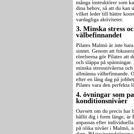
många instruktörer som kan
dina behov, så att du kan ut
vilket leder till bättre koo
vardagliga aktiviteter.
3. Minska stress o
välbefinnandet
Pilates Malmö är inte bara
sinnet. Genom att fokusera
rörelserna gör Pilates att 
och släppa på spänningar. 
minska stressnivåerna och 
allmänna välbefinnande. Om
efter en lång dag på jobbet
Pilates vara den perfekta 
4. övningar som pa
konditionsnivåer
Oavsett om du precis har bö
hållit dig i form länge, är
anpassas efter individuella
på olika nivåer i Malmö, så 
dem. Pilatesinstruktörerna 