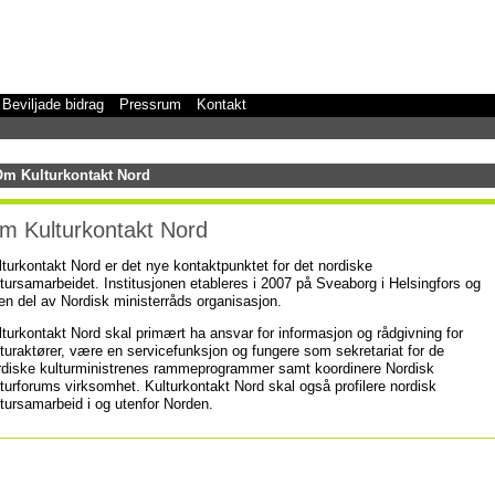
Beviljade bidrag
Pressrum
Kontakt
m Kulturkontakt Nord
m Kulturkontakt Nord
lturkontakt Nord er det nye kontaktpunktet for det nordiske
ltursamarbeidet. Institusjonen etableres i 2007 på Sveaborg i Helsingfors og
 en del av Nordisk ministerråds organisasjon.
lturkontakt Nord skal primært ha ansvar for informasjon og rådgivning for
lturaktører, være en servicefunksjon og fungere som sekretariat for de
rdiske kulturministrenes rammeprogrammer samt koordinere Nordisk
lturforums virksomhet. Kulturkontakt Nord skal også profilere nordisk
ltursamarbeid i og utenfor Norden.