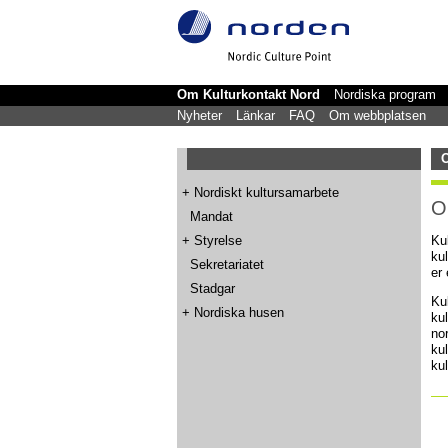
Om Kulturkontakt Nord
Nordiska program
Nyheter
Länkar
FAQ
Om webbplatsen
O
+
Nordiskt kultursamarbete
O
Mandat
+
Styrelse
Ku
ku
Sekretariatet
er
Stadgar
Ku
+
Nordiska husen
ku
no
ku
ku