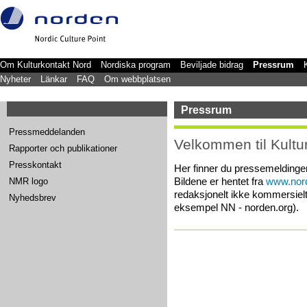
Om Kulturkontakt Nord
Nordiska program
Beviljade bidrag
Pressrum
Nyheter
Länkar
FAQ
Om webbplatsen
Pressrum
Pressmeddelanden
Velkommen til Kultu
Rapporter och publikationer
Presskontakt
Her finner du pressemeldinger,
Bildene er hentet fra
www.nord
NMR logo
redaksjonelt ikke kommersielt 
Nyhedsbrev
eksempel NN - norden.org).