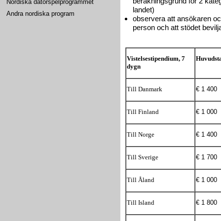
beräkningsgrund för 2 kateg
Nordiska datorspelprogrammet
landet)
Andra nordiska program
observera att ansökaren o
person och att stödet bevilj
Vistelsestipendium, 7
Huvudst
dygn
€ 1 400
Till Danmark
€ 1 000
Till Finland
€ 1 400
Till Norge
€ 1 700
Till Sverige
€ 1 000
Till Åland
€ 1 800
Till Island