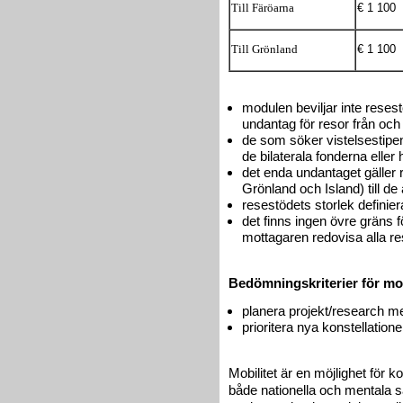
€ 1 100
Till Färöarna
€ 1 100
Till Grönland
modulen beviljar inte resestö
undantag för resor från och 
de som söker vistelsestip
de bilaterala fonderna eller
det enda undantaget gäller
Grönland och Island) till d
resestödets storlek defini
det finns ingen övre gräns f
mottagaren redovisa alla r
Bedömningskriterier för mob
planera projekt/research m
prioritera nya konstellationer
Mobilitet är en möjlighet för k
både nationella och mentala sa