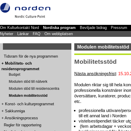
Om Kulturkontakt Nord
Nordiska program
Beviljade bidrag
Pressrum
Nyheter
Länkar
FAQ
Om webbplatsen
Modulen mobilitetsstöd
Tidsram för de nya programmen
Mobilitetsstöd
+
Mobilitets- och
residensprogrammet
Nästa ansökningsfrist
:
15.10.
Budget
Modulen stöd till nätverk
Modulen riktar sig till hela kon
Modulen stöd till residenscentra
professionella konstnärer inom 
översättare, kuratorer, produc
Modulen mobilitetsstöd
etc.
+
Konst- och kulturprogrammet
professionella utövare/per
+
Sakkunniga
till ett annat land i Norden
+
Ansökningsprocess
vistelsestipendiet täcker ut
Regler för rapportering
(fem arbetsdagar + veckos