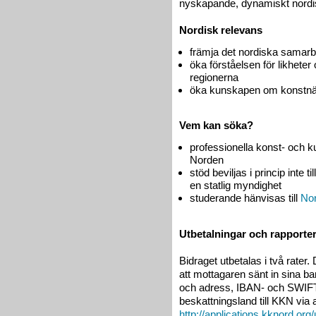
nyskapande, dynamiskt nordisk
Nordisk relevans
främja det nordiska samarb
öka förståelsen för likheter
regionerna
öka kunskapen om konstnär
Vem kan söka?
professionella konst- och k
Norden
stöd beviljas i princip inte t
en statlig myndighet
studerande hänvisas till
No
Utbetalningar och rapporte
Bidraget utbetalas i två rater.
att mottagaren sänt in sina b
och adress, IBAN- och SWIFT
beskattningsland till KKN vi
http://applications.kknord.org/