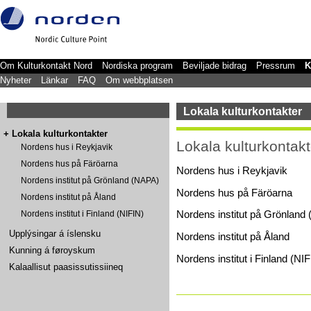
Om Kulturkontakt Nord
Nordiska program
Beviljade bidrag
Pressrum
K
Nyheter
Länkar
FAQ
Om webbplatsen
Lokala kulturkontakter
+
Lokala kulturkontakter
Lokala kulturkontakt
Nordens hus i Reykjavik
Nordens hus på Färöarna
Nordens hus i Reykjavik
Nordens institut på Grönland (NAPA)
Nordens hus på Färöarna
Nordens institut på Åland
Nordens institut på Grönland
Nordens institut i Finland (NIFIN)
Upplýsingar á íslensku
Nordens institut på Åland
Kunning á føroyskum
Nordens institut i Finland (NI
Kalaallisut paasissutissiineq