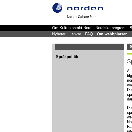
Om Kulturkontakt Nord
Nordiska program
B
Nyheter
Länkar
FAQ
Om webbplatsen
S
Språkpolitik
S
Al
ti
no
ov
De
sp
da
Det
sp
we
No
Fæ
in