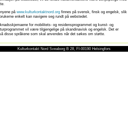
te.
nyene på
www.kulturkontaktnord.org
finnes på svensk, finsk og engelsk, slik
 brukerne enkelt kan navigere seg rundt på webstedet.
knadsskjemaene for mobilitets- og residensprogrammet og kunst- og
lturprogrammet vil være tilgjengelige på skandinavisk og engelsk. Det er
så disse språkene som skal anvendes når det søkes om støtte.
Kulturkontakt Nord Sveaborg B 28, FI-00190 Helsingfors