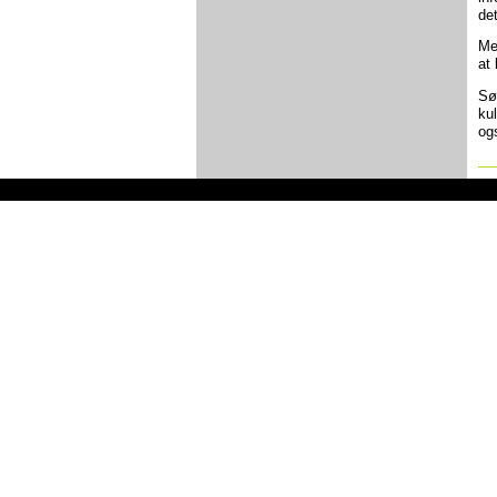
det
Me
at
Sø
ku
og