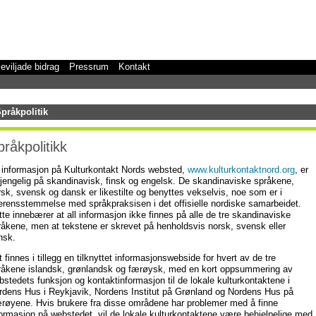
eviljade bidrag
Pressrum
Kontakt
pråkpolitik
pråkpolitikk
l informasjon på Kulturkontakt Nords websted,
www.kulturkontaktnord.org
, er
lgjengelig på skandinavisk, finsk og engelsk. De skandinaviske språkene,
rsk, svensk og dansk er likestilte og benyttes vekselvis, noe som er i
erensstemmelse med språkpraksisen i det offisielle nordiske samarbeidet.
tte innebærer at all informasjon ikke finnes på alle de tre skandinaviske
råkene, men at tekstene er skrevet på henholdsvis norsk, svensk eller
nsk.
 finnes i tillegg en tilknyttet informasjonswebside for hvert av de tre
råkene islandsk, grønlandsk og færøysk, med en kort oppsummering av
bstedets funksjon og kontaktinformasjon til de lokale kulturkontaktene i
rdens Hus i Reykjavik, Nordens Institut på Grønland og Nordens Hus på
røyene. Hvis brukere fra disse områdene har problemer med å finne
formasjon på webstedet, vil de lokale kulturkontaktene være behjelpelige med